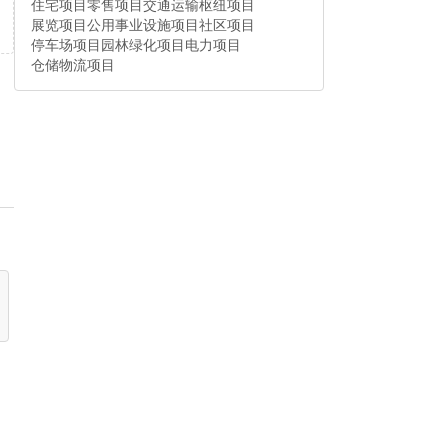
住宅项目
零售项目
交通运输枢纽项目
展览项目
公用事业设施项目
社区项目
停车场项目
园林绿化项目
电力项目
仓储物流项目