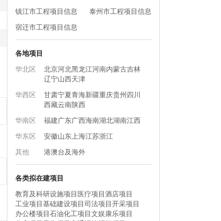
镇江市工程项目信息
泰州市工程项目信息
宿迁市工程项目信息
各地项目
华北区
北京
河北
黑龙江
河南
内蒙古
吉林
辽宁
山西
天津
华西区
甘肃
宁夏
青海
新疆
重庆
贵州
四川
西藏
云南
陕西
华南区
福建
广东
广西
海南
湖北
湖南
江西
华东区
安徽
山东
上海
江苏
浙江
其他
港澳台及海外
各类拟在建项目
教育及科研设施项目
医疗项目
酒店项目
工业项目
基础建设项目
司法项目
开采项目
办公楼项目
石油化工项目
文娱康乐项目