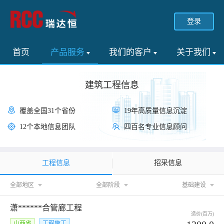
登录
首页
产品服务
我们的客户
关于我们
建筑工程信息
覆盖全国31个省份
19年高质量信息沉淀
12个本地信息团队
四百名专业信息顾问
工程信息
招采信息
全部地区
全部阶段
基础建设
潇******合管廊工程
造价(百万)
山西省
工程施工