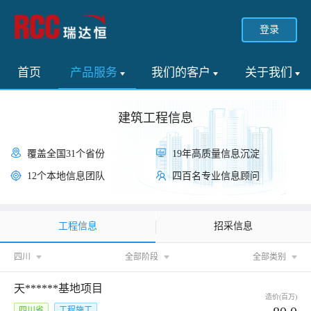
登录
首页
产品服务
我们的客户
关于我们
建筑工程信息
覆盖全国31个省份
19年高质量信息沉淀
12个本地信息团队
四百名专业信息顾问
工程信息
招采信息
四川
全部阶段
全部类别
天******基地项目
造价(百万)
四川省
工程施工