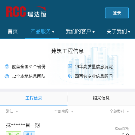
登录
首页
产品服务
我们的客户
关于我们
建筑工程信息
覆盖全国31个省份
19年高质量信息沉淀
12个本地信息团队
四百名专业信息顾问
工程信息
招采信息
浙江
全部阶段
全部类别
抹******目一期
造价(百万)
浙江省
设计