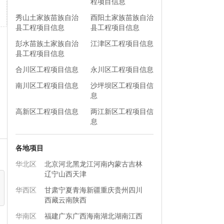
程项目信息
秀山土家族苗族自治
酉阳土家族苗族自治
县工程项目信息
县工程项目信息
彭水苗族土家族自治
江津区工程项目信息
县工程项目信息
合川区工程项目信息
永川区工程项目信息
南川区工程项目信息
沙坪坝区工程项目信
息
高新区工程项目信息
两江新区工程项目信
息
各地项目
华北区
北京
河北
黑龙江
河南
内蒙古
吉林
辽宁
山西
天津
华西区
甘肃
宁夏
青海
新疆
重庆
贵州
四川
西藏
云南
陕西
华南区
福建
广东
广西
海南
湖北
湖南
江西