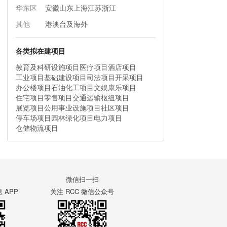
华东区
安徽
山东
上海
江苏
浙江
其他
港澳台及海外
各类拟在建项目
教育及科研设施项目
医疗项目
酒店项目
工业项目
基础建设项目
司法项目
开采项目
办公楼项目
石油化工项目
文娱康乐项目
住宅项目
零售项目
交通运输枢纽项目
展览项目
公用事业设施项目
社区项目
停车场项目
园林绿化项目
电力项目
仓储物流项目
微信扫一扫
APP
关注 RCC 微信公众号