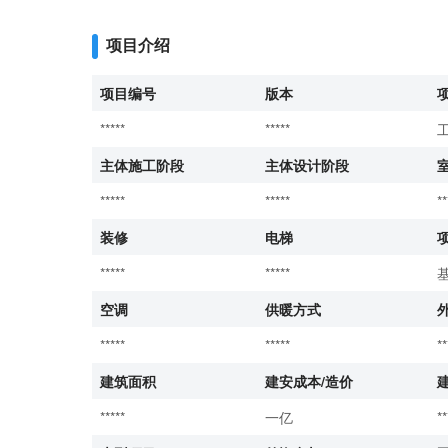
项目介绍
项目编号
版本
*****
*****
主体施工阶段
主体设计阶段
*****
*****
**
装修
电梯
*****
*****
空调
供暖方式
*****
*****
**
建筑面积
建安成本/造价
*****
一亿
**