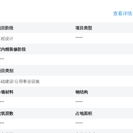
查看详情
项目阶段
项目类型
工程设计
*****
室内精装修阶段
***
项目类别
基础建设/公用事业设施
外墙材料
钢结构
***
*****
建筑层数
占地面积
***
*****