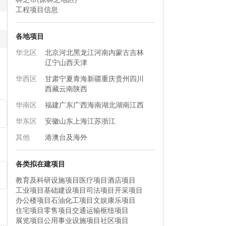
工程项目信息
各地项目
华北区
北京
河北
黑龙江
河南
内蒙古
吉林
辽宁
山西
天津
华西区
甘肃
宁夏
青海
新疆
重庆
贵州
四川
西藏
云南
陕西
华南区
福建
广东
广西
海南
湖北
湖南
江西
华东区
安徽
山东
上海
江苏
浙江
其他
港澳台及海外
各类拟在建项目
教育及科研设施项目
医疗项目
酒店项目
工业项目
基础建设项目
司法项目
开采项目
办公楼项目
石油化工项目
文娱康乐项目
住宅项目
零售项目
交通运输枢纽项目
展览项目
公用事业设施项目
社区项目