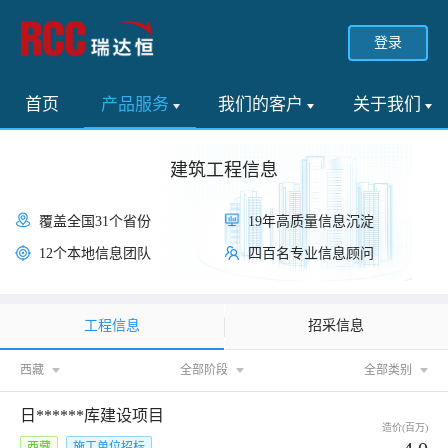
登录
首页
产品服务
我们的客户
关于我们
建筑工程信息
覆盖全国31个省份
19年高质量信息沉淀
12个本地信息团队
四百名专业信息顾问
工程信息
招采信息
西藏
全部阶段
全部类别
日******库建设项目
造价(百万)
西藏
施工单位招标