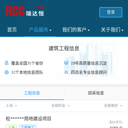
登录
首页
产品服务
我们的客户
关于我们
建筑工程信息
覆盖全国31个省份
19年高质量信息沉淀
12个本地信息团队
四百名专业信息顾问
工程信息
招采信息
上海
全部阶段
全部类别
松******用地建设项目
造价(百万)
上海
工程施工