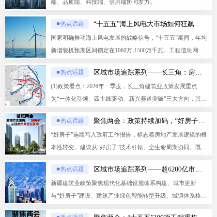
端、品质端、科技端、信用端协同发力。
“十五五”海上风电大市场如何狂飙？（含2026年省市重点项目清单）
热点话题
国家明确推动海上风电发展的战略信号，“十五五”期间，年均
新增装机预期区间锁定在1060万-1500万千瓦。工程信息网数
据显示，海上风电相关项目落地全面提速，2026年新增项目
区域市场追踪系列——长三角：房建承压、水利港口爆发，6,000亿蛋糕如何分？
热点话题
收录量同比增长194%。
(1)政策看点：2026年一季度，长三角建筑业政策发展重点
为“一体化引领、四主线驱动、新兴赛道突破”三大方向，其中
四大发展主线分别是智能制造、绿色低碳、城市更新和新型
聚焦两会：政策持续加码，“好房子”从理念走向全面落地
热点话题
基建。 (2)数据洞察：5000万以上建筑工程总承包公投市场呈
“好房子”连续写入政府工作报告，标志着房地产发展逻辑的根
现三大特征 总量同比收缩，头部效应显著，行业分化加剧；
本性转变。建议从“好房子”技术引领、全生命周期协同、既有
四省市表现分化，安徽逆势增长，浙江/江苏/上海均承压； 传
建筑改造三大方向，构建施工企业的差异化突围路径。
统基建大幅收缩，房建仍是基本大盘，水利水电（+75.
区域市场追踪系列——超6200亿市场强势崛起，新疆释放发展新势能
热点话题
1%）、港口与航道（+87.2%）、石油化工（+176.9%）等专
新疆建筑业政策聚焦现代化基础设施体系构建、城市更新
业工程同比大幅增长。 (3)发展建议：当前长三角城市正处于
与“好房子”建设、建筑产业绿色智能转型升级、城镇体系格局
一体化建设时期，建议施工企业从“同质竞争”转向“特色发
优化四大方向。正处于“重大基建拉动”与“城市内涵提升”双轮
展”：一是积极布局房建、城市更新基本盘项目，优先提升存