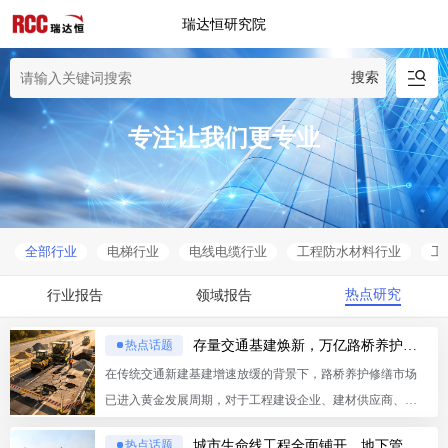
瑞达恒研究院
搜索
专注让我们更专业
全部行业
电梯行业
电线电缆行业
工程防水材料行业
工
热点研究
行业报告
领域报告
存量交通基建焕新，万亿路桥养护修缮工程迎来黄金周期
热点话题
在传统交通新建基建增速放缓的背景下，路桥养护修缮市场
已进入黄金发展周期，对于工程建设企业、建材供应商、设
备厂商而言，布局养护赛道，将成为企业转型发展的关键机
城市生命线工程全面铺开，地下管网改造开启“五万亿”投资序幕
热点话题