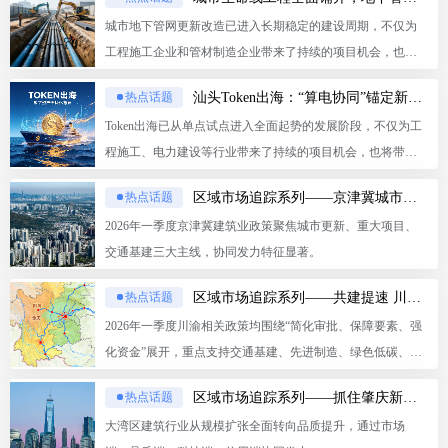
遇。
城市地下管网更新改造已进入长期稳定的建设周期，不仅为
工程施工企业和管材制造企业带来了持续的项目机会，也将
带动智慧监测设备、数字化系统等上下游产业的全面发展，
汕头Token出海：“算电协同”锚定新基建长期前景
热点话题
是工程行业未来五年已明确的核心增量赛道。
Token出海已从单点试点进入全面起势的发展阶段，不仅为工
程施工、电力建设等行业带来了持续的项目机会，也将带动
智慧监测、数字化算力调度等上下游产业的全面发展，是“十
区域市场追踪系列——京津冀城市更新爆发，超4.7万亿投资开闸
热点话题
五五”期间已明确的增量赛道。同时，Token出海将推动中国的
2026年一季度京津冀建筑业政策聚焦城市更新、重大项目、
绿电优势、算力优势、制度优势，转化为全球智能经济时代
交通基建三大主线，协同发力特征显著。
的核心竞争力。
区域市场追踪系列——共建提速 川渝争先：2026年一季度川渝建筑市场追踪与发展指南
热点话题
2026年一季度川渝相关政策均围绕“简化审批、保障要素、强
化资金”展开，重点支持交通基建、先进制造、绿色低碳、城
市更新、新基建等领域
区域市场追踪系列——抓住肇庆新机遇：大湾区建筑市场的下一个风口
热点话题
大湾区建筑行业从规模扩张全面转向品质提升，通过市场