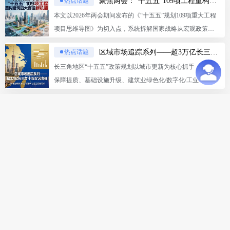
聚焦两会：“十五五”109项工程重构建筑四大赛道新机遇
热点话题
驱动的关键阶段。
量项目竞争力；二是紧跟政策风口，聚焦上海临港/松江、杭
本文以2026年两会期间发布的《“十五五”规划109项重大工程
州/宁波、南京/苏州等产业与数字经济高地，提前对接新兴产
项目思维导图》为切入点，系统拆解国家战略从宏观政策到
业与数字基建项目；三是锚定水利/港口航道等专业工程领
微观市场的转化路径，聚焦建筑业在“十五五”开局之年的结构
域，并以联合体+EPC形式主动参与项目，突破项目门槛。
区域市场追踪系列——超3万亿长三角“十五五”风向标：城市更新释放万亿级房建与公路工程新商机
热点话题
性机遇。
长三角地区“十五五”政策规划以城市更新为核心抓手，以民生
保障提质、基础设施升级、建筑业绿色化/数字化/工业化转
型、市场规范化发展为主线，全面推动行业从规模扩张向质
区域市场追踪系列——川渝共筑向西开放战略高地，近5000个项目全域布局！
热点话题
量效益、智能精品、优质优价转型，兼顾存量更新、增量建
2025年第四季度以来，川渝两地合作持续深化，步伐坚定。
设与安全治理。
川渝地区一体化发展带来的市场机遇是全域性、系统性的，
对参与企业跨区域资源整合能力以及布局战略性新兴产业的
区域市场追踪系列——河北5千亿领跑！京津冀十五五机会解码
热点话题
远见提出了更高要求。
十五五开局之年，京津冀建筑市场河北仍为主战场，雄安基
建与产业转移成核心引擎；政策主线聚焦北京城市更新、天
津管网改造、雄安疏解落地，房建主导下市政电力双轮驱
区域市场追踪系列—— 中建中铁领衔，央企如何破局大湾区？
热点话题
动，建议聚焦四大领域精准布局。
2026年传统交通基建仍是大湾区工程市场刚需的压舱石，建