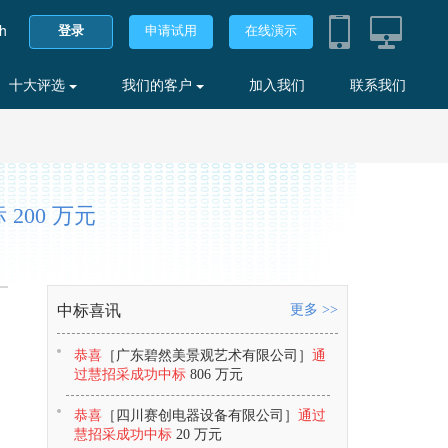
sh
登录
申请试用
在线演示
十大评选
我们的客户
加入我们
联系我们
00 万元
中标喜讯
更多 >>
恭喜
［广东碧然美景观艺术有限公司］
通
过慧招采成功中标
806 万元
恭喜
［四川赛创电器设备有限公司］
通过
慧招采成功中标
20 万元