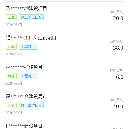
乃******地建设项目
造价(百万)
20.0
西藏
施工单位招标
2026-08-05
错******工厂房建设项目
造价(百万)
38.0
西藏
工程施工
2026-08-05
林******扩建项目
造价(百万)
6.6
西藏
工程施工
2026-08-04
昂******乡建设局)
造价(百万)
40.0
西藏
施工单位招标
2026-08-04
巴******建设项目